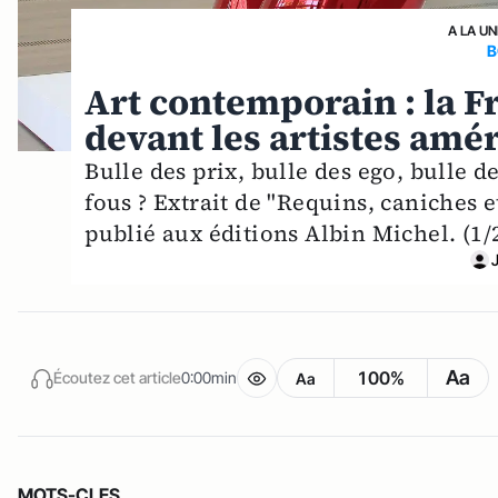
A LA UN
B
Art contemporain : la Fr
devant les artistes amér
Bulle des prix, bulle des ego, bulle de
fous ? Extrait de "Requins, caniches e
publié aux éditions Albin Michel. (1/
Aa
100%
Écoutez cet article
0:00min
Aa
MOTS-CLES