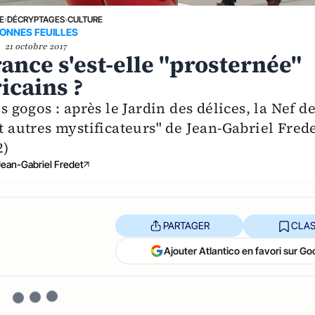
E
›
DÉCRYPTAGES
›
CULTURE
ONNES FEUILLES
21 octobre 2017
ance s'est-elle "prosternée"
icains ?
s gogos : après le Jardin des délices, la Nef d
t autres mystificateurs" de Jean-Gabriel Frede
2)
Jean-Gabriel Fredet
PARTAGER
CLAS
Ajouter Atlantico en favori sur Go