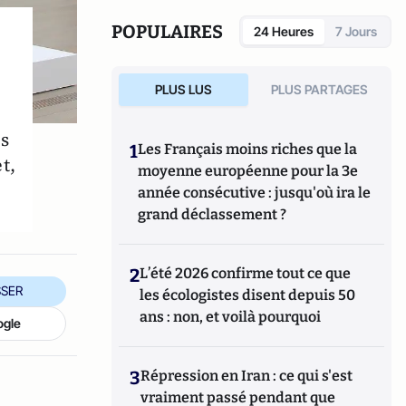
POPULAIRES
24 Heures
7 Jours
PLUS LUS
PLUS PARTAGES
es
1
Les Français moins riches que la
t,
moyenne européenne pour la 3e
année consécutive : jusqu'où ira le
grand déclassement ?
2
L’été 2026 confirme tout ce que
SER
les écologistes disent depuis 50
ans : non, et voilà pourquoi
ogle
3
Répression en Iran : ce qui s'est
vraiment passé pendant que