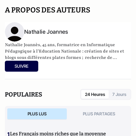
A PROPOS DES AUTEURS
Nathalie Joannes
Nathalie Joannès, 45 ans, formatrice en Informatique
Pédagogique à l’Education Nationale : création de sites et
blogs sous différentes plates formes ; recherche de
ressources libres autour de l’éducation ; formation auprès
SUIVRE
de public d’adultes sur des logiciels, sites ; élaboration de
projets pédagogiques. Passionnée par la veille, les réseaux
sociaux, les usages du web.
POPULAIRES
24 Heures
7 Jours
PLUS LUS
PLUS PARTAGES
1
Les Français moins riches que la moyenne