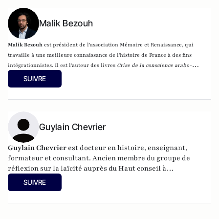
Malik Bezouh
Malik Bezouh
est président de l'association Mémoire et Renaissance, qui
travaille à une meilleure connaissance de l'histoire de France à des fins
intégrationnistes. Il est l'auteur des livres
Crise de la conscience arabo-
musulmane
, pour la Fondation pour l'innovation politique (Fondapol),
SUIVRE
France-Islam le choc des préjugés
(éditions Plon) et
Je vais dire à tout le
monde que tu es juif
(Jourdan éditions, 2021).
Physicien de formation, Malik
Bezouh est un spécialiste de la question de l'islam de France, de ses
représentations sociales dans la société française et des processus historiques
Guylain Chevrier
à l’origine de l’émergence de l’islamisme.
Guylain Chevrier
est docteur en histoire, enseignant,
formateur et consultant. Ancien membre du groupe de
réflexion sur la laïcité auprès du Haut conseil à
l’intégration. Dernier ouvrage :
Laïcité, émancipation et
SUIVRE
travail social,
L’Harmattan, sous la direction de Guylain
Chevrier, juillet 2017, 270 pages.