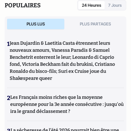
POPULAIRES
24 Heures
7 Jours
PLUS LUS
PLUS PARTAGES
1
Jean Dujardin & Laetitia Casta étrennent leurs
nouveaux amours, Vanessa Paradis & Samuel
Benchetrit enterrent le leur; Leonardo di Caprio
fond, Victoria Beckham fait du brukini, Cristiano
Ronaldo du bisco-fils; Suri ex Cruise joue du
Shakespeare queer
2
Les Français moins riches que la moyenne
européenne pour la 3e année consécutive : jusqu'où
ira le grand déclassement ?
La sécheresse de l’été 2026 pourrait bien être une