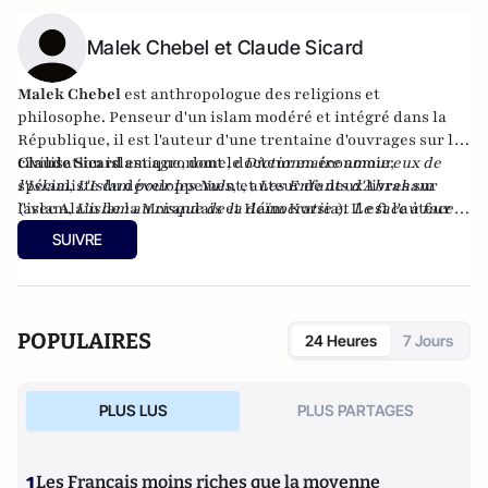
Malek Chebel et Claude Sicard
Malek Chebel
est anthropologue des religions et
philosophe. Penseur d'un islam modéré et intégré dans la
République, il est l'auteur d'une trentaine d'ouvrages sur la
civilisation islamique, dont le
Claude Sicard
est agronome, docteur en économie,
Dictionnaire amoureux de
l'Islam
spécialiste du développement, auteur de deux livres sur
,
L'Islam pour les Nuls
, et
Les Enfants d'Abraham
(avec Alain de la Morandais et Haïm Korsia). Il est l'auteur
l'islam,
L'islam au risque de la démocratie
et
Le face à face
de
islam chrétienté-Quel destin pour l'Europe ?
Changer l'islam : dictionnaire des réformateurs
SUIVRE
musulmans des origines à nos jours.
POPULAIRES
24 Heures
7 Jours
PLUS LUS
PLUS PARTAGES
1
Les Français moins riches que la moyenne