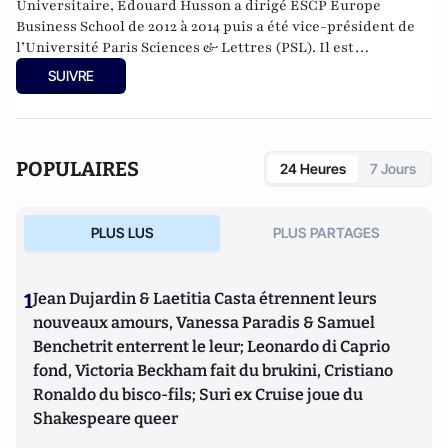
Universitaire, Edouard Husson a dirigé
ESCP Europe
Business School
de 2012 à 2014
puis a été vice-président de
l’Université Paris Sciences & Lettres (
PSL
). Il est
actuellement professeur à l’Institut Franco-Allemand
SUIVRE
d’Etudes Européennes (à l’Université de Cergy-Pontoise).
Spécialiste de l’histoire de l’Allemagne et de l’Europe, il
travaille en particulier sur la modernisation politique des
sociétés depuis la Révolution française. Il est l’auteur
POPULAIRES
24 Heures
7 Jours
d’ouvrages et de nombreux articles sur l’histoire de
l’Allemagne depuis la Révolution française, l’histoire des
mondialisations, l’histoire de la monnaie, l’histoire du
PLUS LUS
PLUS PARTAGES
nazisme et des autres violences de masse au XXème siècle
ou l’histoire des relations internationales et des conflits
contemporains. Il écrit en ce moment une biographie de
1
Jean Dujardin & Laetitia Casta étrennent leurs
Benjamin Disraëli.
nouveaux amours, Vanessa Paradis & Samuel
Benchetrit enterrent le leur; Leonardo di Caprio
fond, Victoria Beckham fait du brukini, Cristiano
Ronaldo du bisco-fils; Suri ex Cruise joue du
Shakespeare queer