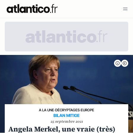
A LA UNE
›
DÉCRYPTAGES
›
EUROPE
BILAN MITIGE
25 septembre 2021
Angela Merkel, une vraie (très)