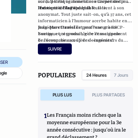
2011).
sur la politique monétaire européenne pour
Il tient également son
Carnet dédié à
l'économie, l'Europe et la Russie
le compte de la Fondapol.
H16
tient le blog
Hashtable
.
Il tient à son
.
anonymat. Tout juste sait-on, qu'à 37 ans, cet
informaticien à l'humour acerbe habite en
Belgique et travaille pour "une grosse
Jean-Marc Daniel
est professeur à ESCP-
boutique qui produit, gère et manipule
Europe, et responsable de l’enseignement
beaucoup, beaucoup de documents".
de l'économie aux élèves – ingénieurs du
Corps des mines.
SUIVRE
SER
ogle
POPULAIRES
24 Heures
7 Jours
PLUS LUS
PLUS PARTAGES
1
Les Français moins riches que la
moyenne européenne pour la 3e
année consécutive : jusqu'où ira le
grand déclassement ?