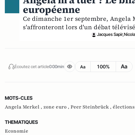
Angela m'a tuer ? Le bi
européenne
Ce dimanche 1er septembre, Angela M
s'affronteront lors d'un débat télévisé
Jacques Sapir,Nicol
Aa
100%
Écoutez cet article
0:00min
Aa
MOTS-CLES
Angela Merkel ,
zone euro ,
Peer Steinbrück ,
élections
THEMATIQUES
Economie