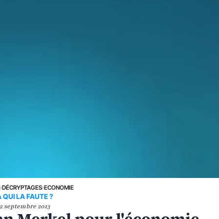
E
›
DÉCRYPTAGES
›
ECONOMIE
A QUI LA FAUTE ?
2 septembre 2013