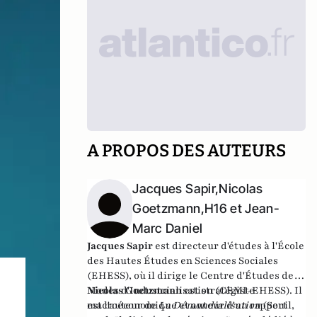
A PROPOS DES AUTEURS
Jacques Sapir,Nicolas
Goetzmann,H16 et Jean-
Marc Daniel
Jacques Sapir
est directeur d'études à l'École
des Hautes Études en Sciences Sociales
(EHESS), où il dirige le Centre d'Études des
Modes d'Industrialisation (CEMI-EHESS). Il
Nicolas Goetzmann
est stratégiste
est l'auteur de
macroéconomique et auteur d'un rapport
La Démondialisation
(Seuil,