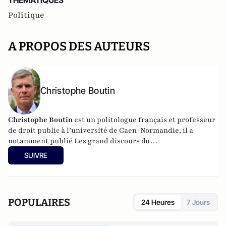
THEMATIQUES
Politique
A PROPOS DES AUTEURS
Christophe Boutin
Christophe Boutin
est un politologue français et professeur
de droit public à l’université de Caen-Normandie, il a
notamment publié
Les grand discours du
XXe siècle
(Flammarion 2009) et co-dirigé
Le dictionnaire
SUIVRE
du conservatisme
(Cerf 2017), le
Le dictionnaire des
populismes
(Cerf 2019) et
Le dictionnaire du progressisme
(Seuil 2022). Christophe Boutin est membre de la Fondation
du Pont-Neuf.
POPULAIRES
24 Heures
7 Jours