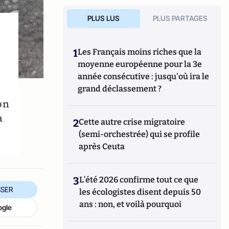
PLUS LUS
PLUS PARTAGES
1
Les Français moins riches que la
moyenne européenne pour la 3e
année consécutive : jusqu'où ira le
grand déclassement ?
on
a
2
Cette autre crise migratoire
(semi-orchestrée) qui se profile
après Ceuta
3
L’été 2026 confirme tout ce que
SER
les écologistes disent depuis 50
ans : non, et voilà pourquoi
ogle