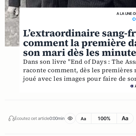
A LA UNE
›
D
C
L’extraordinaire sang-f
comment la première da
son mari dès les minute
Dans son livre "End of Days : The As
raconte comment, dès les premières 
joué avec les images pour faire de s
Aa
100%
Écoutez cet article
0:00min
Aa