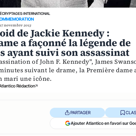
ÉCRYPTAGES
›
INTERNATIONAL
OMMEMORATION
17 novembre 2013
roid de Jackie Kennedy :
me a façonné la légende de
s ayant suivi son assassinat
sassination of John F. Kennedy", James Swans
minutes suivant le drame, la Première dame 
on mari une icône.
Atlantico Rédaction
PARTAGER
CLAS
Ajouter Atlantico en favori sur Go