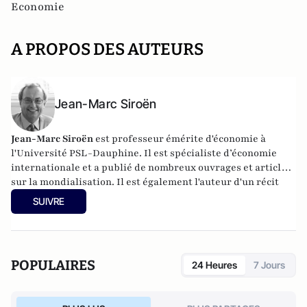
Economie
A PROPOS DES AUTEURS
Jean-Marc Siroën
Jean-Marc Siroën
est professeur émérite d'économie à
l'Université PSL-Dauphine. Il est spécialiste d’économie
internationale et a publié de nombreux ouvrages et articles
sur la mondialisation. Il est également l'auteur d'un récit
romancé (en trois tomes) autour de l'économiste J.M. Keynes
SUIVRE
: "Mr Keynes et les extravagants". Site :
www.jean-
marcsiroen.dauphine.
fr
POPULAIRES
24 Heures
7 Jours