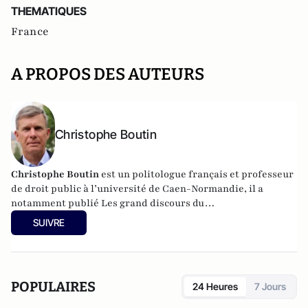
THEMATIQUES
France
A PROPOS DES AUTEURS
Christophe Boutin
Christophe Boutin
est un politologue français et professeur
de droit public à l’université de Caen-Normandie, il a
notamment publié
Les grand discours du
XXe siècle
(Flammarion 2009) et co-dirigé
Le dictionnaire
SUIVRE
du conservatisme
(Cerf 2017), le
Le dictionnaire des
populismes
(Cerf 2019) et
Le dictionnaire du progressisme
(Seuil 2022). Christophe Boutin est membre de la Fondation
du Pont-Neuf.
POPULAIRES
24 Heures
7 Jours