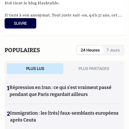
H16 tient le blog
Hashtable
.
Il tient à son anonymat. Tout juste sait-on, qu'à 37 ans, cet
informaticien à l'humour acerbe habite en Belgique et
SUIVRE
travaille pour
"une grosse boutique qui produit, gère et
manipule beaucoup, beaucoup de documents".
POPULAIRES
24 Heures
7 Jours
PLUS LUS
PLUS PARTAGES
1
Répression en Iran : ce qui s'est vraiment passé
pendant que Paris regardait ailleurs
2
Immigration : les (très) faux-semblants européens
après Ceuta