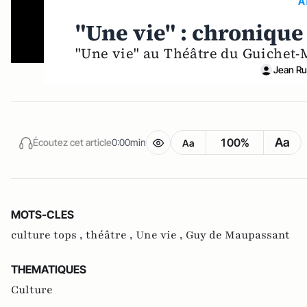
A
"Une vie" : chronique
"Une vie" au Théâtre du Guichet-
Jean Ru
Aa
100%
Écoutez cet article
0:00min
Aa
MOTS-CLES
culture tops ,
théâtre ,
Une vie ,
Guy de Maupassant
THEMATIQUES
Culture