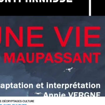
E
›
DÉCRYPTAGES
›
CULTURE