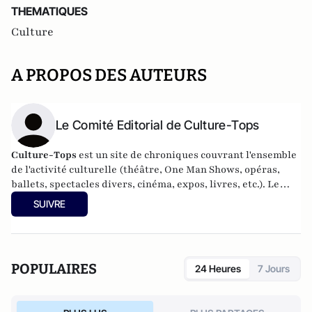
THEMATIQUES
Culture
A PROPOS DES AUTEURS
Le Comité Editorial de Culture-Tops
Culture-Tops
est un site de chroniques couvrant l'ensemble
de l'activité culturelle (théâtre, One Man Shows, opéras,
ballets, spectacles divers, cinéma, expos, livres, etc.). Le
Comité Editorial en charge de ces chroniques spécifiques
SUIVRE
est composé d'Hélène Renard, Marie de Benoist, Anne
Jouffroy, Charles Edouard Aubry, Jean Ruhlmann, Rodolphe
de Saint Hilaire, Bertrand Devevey.
POPULAIRES
24 Heures
7 Jours