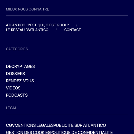
MIEUX NOUS CONNAITRE
ATLANTICO C'EST QUI, C'EST QUOI ?
/
LE RESEAU D'ATLANTICO
/
CONTACT
CATEGORIES
DECRYPTAGES
DOSSIERS
RENDEZ-VOUS
VIDEOS
PODCASTS
LEGAL
CGV
MENTIONS LEGALES
PUBLICITE SUR ATLANTICO
GESTION DES COOKIES
POLITIQUE DE CONFIDENTIALITE