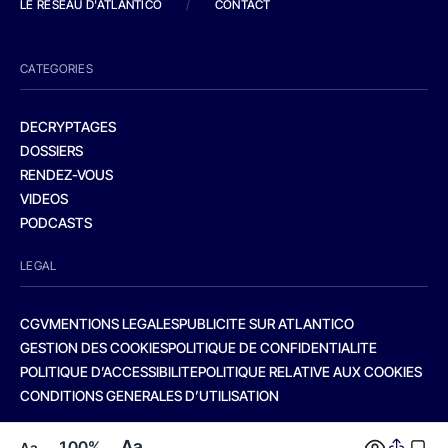
LE RESEAU D'ATLANTICO
/
CONTACT
CATEGORIES
DECRYPTAGES
DOSSIERS
RENDEZ-VOUS
VIDEOS
PODCASTS
LEGAL
CGV
MENTIONS LEGALES
PUBLICITE SUR ATLANTICO
GESTION DES COOKIES
POLITIQUE DE CONFIDENTIALITE
POLITIQUE D’ACCESSIBILITE
POLITIQUE RELATIVE AUX COOKIES
CONDITIONS GENERALES D’UTILISATION
Aa
100%
Aa