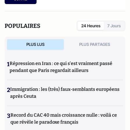
Paugam , journaliste et écrivain, et son fils, Gabriel
Lecarpentier-Paugam, 23 ans, en Master d'école de
commerce, et grand amateur de One Man Shows.
POPULAIRES
24 Heures
7 Jours
PLUS LUS
PLUS PARTAGES
1
Répression en Iran : ce qui s'est vraiment passé
pendant que Paris regardait ailleurs
2
Immigration : les (très) faux-semblants européens
après Ceuta
3
Record du CAC 40 mais croissance nulle : voilà ce
que révèle le paradoxe français