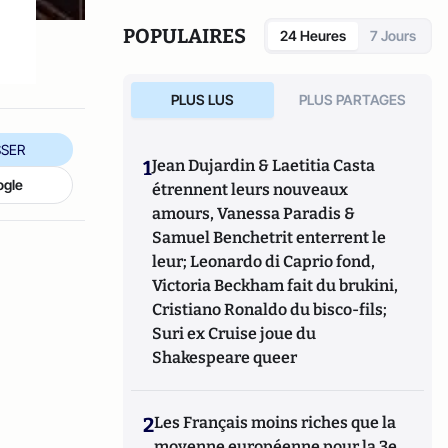
POPULAIRES
24 Heures
7 Jours
PLUS LUS
PLUS PARTAGES
SER
1
Jean Dujardin & Laetitia Casta
ogle
étrennent leurs nouveaux
amours, Vanessa Paradis &
Samuel Benchetrit enterrent le
leur; Leonardo di Caprio fond,
Victoria Beckham fait du brukini,
Cristiano Ronaldo du bisco-fils;
Suri ex Cruise joue du
Shakespeare queer
2
Les Français moins riches que la
moyenne européenne pour la 3e