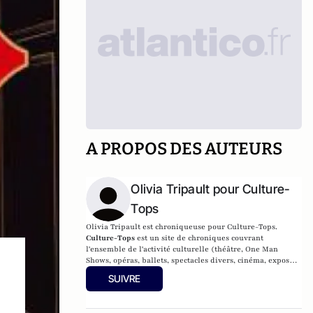
A PROPOS DES AUTEURS
Olivia Tripault pour Culture-
Tops
Olivia Tripault est chroniqueuse pour Culture-Tops.
Culture-Tops
est un site de chroniques couvrant
l'ensemble de l'activité culturelle (théâtre, One Man
Shows, opéras, ballets, spectacles divers, cinéma, expos,
livres, etc.).
SUIVRE