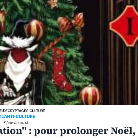
E
›
DÉCRYPTAGES
›
CULTURE
TLANTI-CULTURE
8 janvier 2018
tion" : pour prolonger Noël,