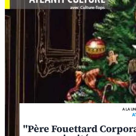
A LA UN
A
"Père Fouettard Corpora