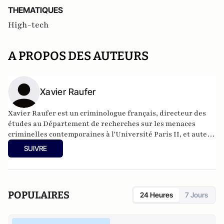
THEMATIQUES
High-tech
A PROPOS DES AUTEURS
Xavier Raufer
Xavier Raufer est un criminologue français, directeur des
études au Département de recherches sur les menaces
criminelles contemporaines à l'
Université Paris II
, et auteur
de nombreux ouvrages sur le sujet. Dernier en date:
La
SUIVRE
criminalité organisée dans le chaos mondial : mafias,
triades, cartels, clans
. Il est directeur d'études, pôle
sécurité-défense-criminologie du Conservatoire National
des Arts et Métiers.
POPULAIRES
24 Heures
7 Jours