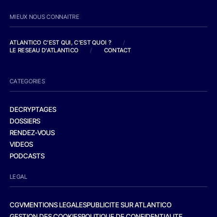
MIEUX NOUS CONNAITRE
ATLANTICO C'EST QUI, C'EST QUOI ?
/
LE RESEAU D'ATLANTICO
/
CONTACT
CATEGORIES
DECRYPTAGES
DOSSIERS
RENDEZ-VOUS
VIDEOS
PODCASTS
LEGAL
CGV
MENTIONS LEGALES
PUBLICITE SUR ATLANTICO
GESTION DES COOKIES
POLITIQUE DE CONFIDENTIALITE