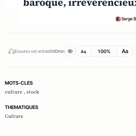
baroque, irrévérencieu
Serge B
Aa
100%
Écoutez cet article
0:00min
Aa
MOTS-CLES
culture ,
stock
THEMATIQUES
Culture