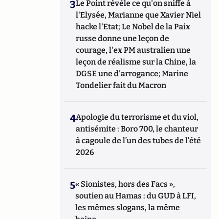
3
Le Point révèle ce qu'on sniffe à
l'Elysée, Marianne que Xavier Niel
hacke l'Etat; Le Nobel de la Paix
russe donne une leçon de
courage, l'ex PM australien une
leçon de réalisme sur la Chine, la
DGSE une d'arrogance; Marine
Tondelier fait du Macron
4
Apologie du terrorisme et du viol,
antisémite : Boro 700, le chanteur
à cagoule de l’un des tubes de l’été
2026
5
« Sionistes, hors des Facs »,
soutien au Hamas : du GUD à LFI,
les mêmes slogans, la même