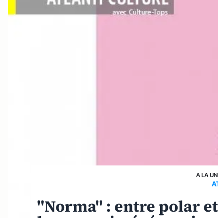
A LA UN
A
"Norma" : entre polar e