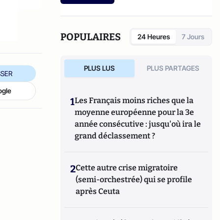
etc.).
POPULAIRES
24 Heures
7 Jours
PLUS LUS
PLUS PARTAGES
SER
ogle
1
Les Français moins riches que la
moyenne européenne pour la 3e
année consécutive : jusqu'où ira le
grand déclassement ?
2
Cette autre crise migratoire
(semi-orchestrée) qui se profile
après Ceuta