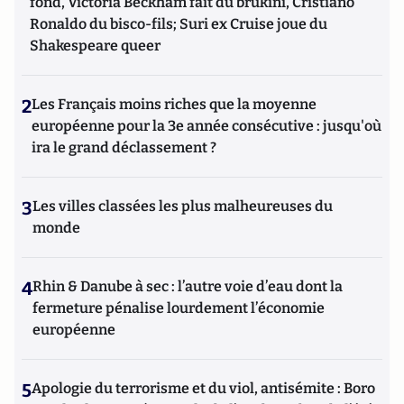
fond, Victoria Beckham fait du brukini, Cristiano
Ronaldo du bisco-fils; Suri ex Cruise joue du
Shakespeare queer
2
Les Français moins riches que la moyenne
européenne pour la 3e année consécutive : jusqu'où
ira le grand déclassement ?
3
Les villes classées les plus malheureuses du
monde
4
Rhin & Danube à sec : l’autre voie d’eau dont la
fermeture pénalise lourdement l’économie
européenne
5
Apologie du terrorisme et du viol, antisémite : Boro