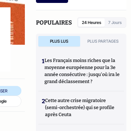
etc.).
POPULAIRES
24 Heures
7 Jours
PLUS LUS
PLUS PARTAGES
1
Les Français moins riches que la
moyenne européenne pour la 3e
année consécutive : jusqu'où ira le
grand déclassement ?
SER
2
Cette autre crise migratoire
ogle
(semi-orchestrée) qui se profile
après Ceuta