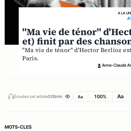
A LA UN
A
"Ma vie de ténor" d'Hec
et) finit par des chanso
"Ma vie de ténor" d'Hector Berlioz es
Paris.
Anne-Claude Am
Aa
100%
Écoutez cet article
0:00min
Aa
MOTS-CLES