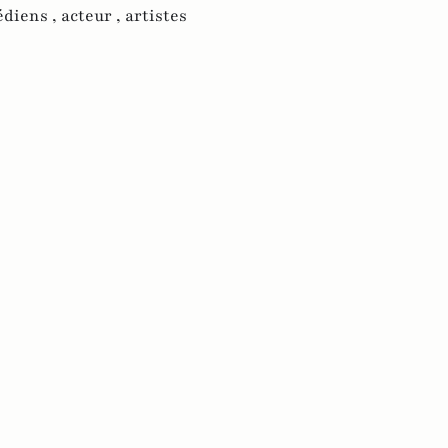
diens ,
acteur ,
artistes