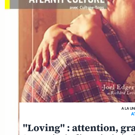
A LA UN
A
"Loving" : attention, gr