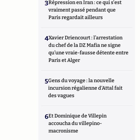
3
Répression en Iran : ce qui s'est
vraiment passé pendant que
Paris regardait ailleurs
4
Xavier Driencourt : l’arrestation
du chef de la DZ Mafia ne signe
qu’une vraie-fausse détente entre
Paris et Alger
5
Gens du voyage : la nouvelle
incursion régalienne d'Attal fait
des vagues
6
Et Dominique de Villepin
accoucha du villepino-
macronisme