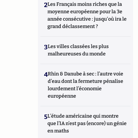
2
Les Français moins riches que la
moyenne européenne pour la 3e
année consécutive : jusqu'où ira le
grand déclassement ?
3
Les villes classées les plus
malheureuses du monde
4
Rhin & Danube à sec : l’autre voie
d’eau dont la fermeture pénalise
lourdement l’économie
européenne
5
L’étude américaine qui montre
que l’IA n’est pas (encore) un génie
en maths