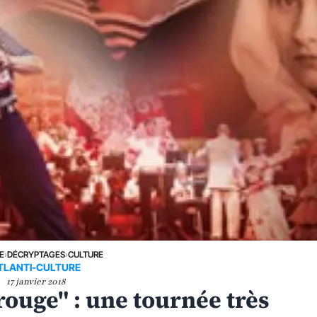
E
›
DÉCRYPTAGES
›
CULTURE
TLANTI-CULTURE
17 janvier 2018
rouge" : une tournée très