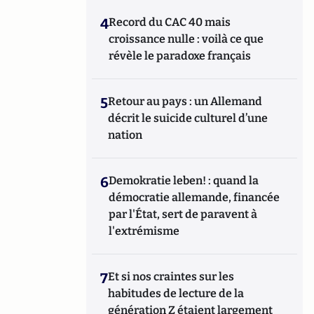
4
Record du CAC 40 mais
croissance nulle : voilà ce que
révèle le paradoxe français
5
Retour au pays : un Allemand
décrit le suicide culturel d’une
nation
6
Demokratie leben! : quand la
démocratie allemande, financée
par l'État, sert de paravent à
l'extrémisme
7
Et si nos craintes sur les
habitudes de lecture de la
génération Z étaient largement