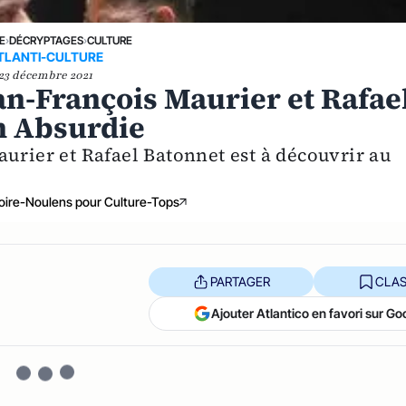
E
›
DÉCRYPTAGES
›
CULTURE
TLANTI-CULTURE
23 décembre 2021
an-François Maurier et Rafae
n Absurdie
aurier et Rafael Batonnet est à découvrir au
oire-Noulens pour Culture-Tops
PARTAGER
CLAS
Ajouter Atlantico en favori sur Go