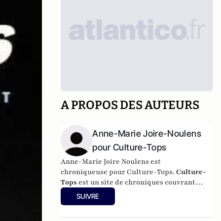
A PROPOS DES AUTEURS
Anne-Marie Joire-Noulens
pour Culture-Tops
Anne-Marie Joire Noulens est
chroniqueuse pour Culture-Tops.
Culture-
Tops
est un site de chroniques couvrant
l'ensemble de l'activité culturelle (théâtre,
SUIVRE
One Man Shows, opéras, ballets, spectacles
divers, cinéma, expos, livres, etc.). Culture-