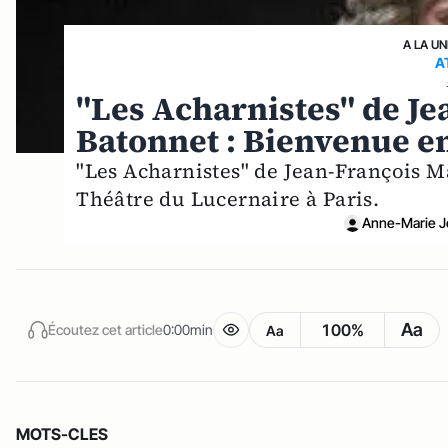
A LA UN
A
"Les Acharnistes" de Je
Batonnet : Bienvenue e
"Les Acharnistes" de Jean-François M
Théâtre du Lucernaire à Paris.
Anne-Marie J
Aa
100%
Écoutez cet article
0:00min
Aa
MOTS-CLES