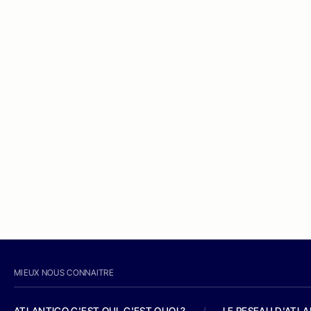
MIEUX NOUS CONNAITRE
ATLANTICO C'EST QUI, C'EST QUOI ?
/
LE RESEAU D'ATL