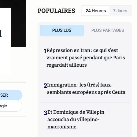
Tops a été créé en novembre 2013 par Jacques
Paugam , journaliste et écrivain, et son fils,
POPULAIRES
24 Heures
7 Jours
Gabriel Lecarpentier-Paugam.
l
PLUS LUS
PLUS PARTAGES
1
Répression en Iran : ce qui s'est
vraiment passé pendant que Paris
regardait ailleurs
2
Immigration : les (très) faux-
semblants européens après Ceuta
SER
ogle
3
Et Dominique de Villepin
accoucha du villepino-
macronisme