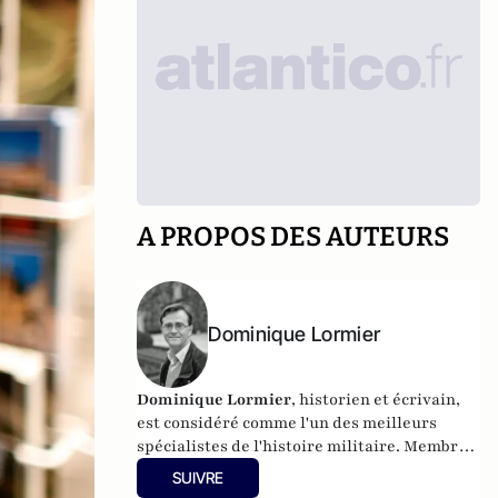
A PROPOS DES AUTEURS
Dominique Lormier
Dominique Lormier
, historien et écrivain,
est considéré comme l'un des meilleurs
spécialistes de l'histoire militaire. Membre
de l'Institut Jean-Moulin et membre
SUIVRE
d'honneur des Combattants volontaires de la