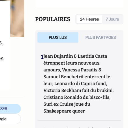
Résistance, il collabore à de nombreuses
revues historiques. Il est l'auteur d'une
centaine d'ouvrages.
POPULAIRES
24 Heures
7 Jours
PLUS LUS
PLUS PARTAGES
s,
1
Jean Dujardin & Laetitia Casta
es
étrennent leurs nouveaux
amours, Vanessa Paradis &
Samuel Benchetrit enterrent le
leur; Leonardo di Caprio fond,
Victoria Beckham fait du brukini,
Cristiano Ronaldo du bisco-fils;
Suri ex Cruise joue du
SER
Shakespeare queer
ogle