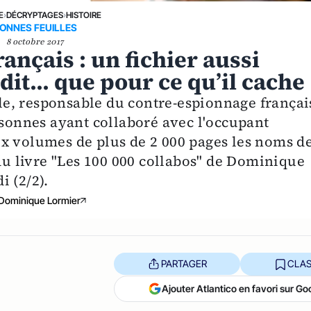
E
›
DÉCRYPTAGES
›
HISTOIRE
ONNES FEUILLES
8 octobre 2017
rançais : un fichier aussi
dit... que pour ce qu’il cache
lole, responsable du contre-espionnage françai
rsonnes ayant collaboré avec l'occupant
x volumes de plus de 2 000 pages les noms d
 du livre "Les 100 000 collabos" de Dominique
 (2/2).
Dominique Lormier
PARTAGER
CLAS
Ajouter Atlantico en favori sur Go