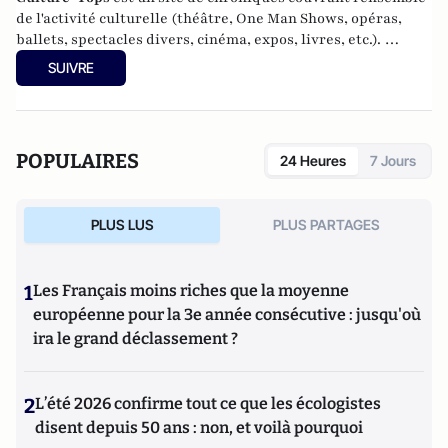
de l'activité culturelle (théâtre, One Man Shows, opéras,
ballets, spectacles divers, cinéma, expos, livres, etc.).
Culture-Tops a été créé en novembre 2013 par Jacques
SUIVRE
Paugam , journaliste et écrivain, et son fils, Gabriel
Lecarpentier-Paugam, 23 ans, en Master d'école de
commerce, et grand amateur de One Man Shows.
POPULAIRES
24 Heures
7 Jours
PLUS LUS
PLUS PARTAGES
1
Les Français moins riches que la moyenne
européenne pour la 3e année consécutive : jusqu'où
ira le grand déclassement ?
2
L’été 2026 confirme tout ce que les écologistes
disent depuis 50 ans : non, et voilà pourquoi