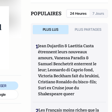
POPULAIRES
24 Heures
7 Jours
d
PLUS LUS
PLUS PARTAGES
1
Jean Dujardin & Laetitia Casta
étrennent leurs nouveaux
amours, Vanessa Paradis &
Samuel Benchetrit enterrent le
leur; Leonardo di Caprio fond,
Victoria Beckham fait du brukini,
Cristiano Ronaldo du bisco-fils;
SER
Suri ex Cruise joue du
Shakespeare queer
ogle
2
Les Français moins riches que la