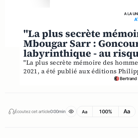
A LA UN
A
"La plus secrète mémo
Mbougar Sarr : Goncour
labyrinthique - au risqu
"La plus secrète mémoire des homme
2021, a été publié aux éditions Philip
Bertrand
Aa
100%
Écoutez cet article
0:00min
Aa