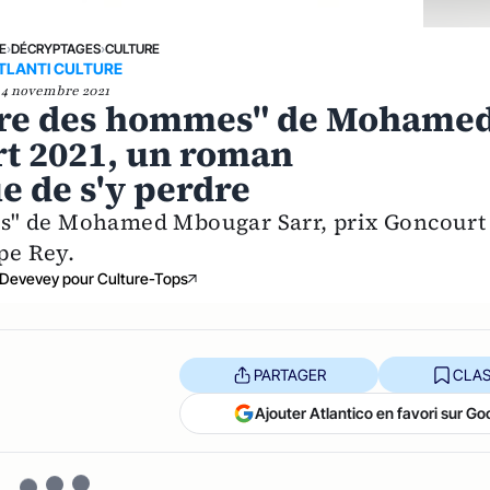
E
›
DÉCRYPTAGES
›
CULTURE
TLANTI CULTURE
4 novembre 2021
ire des hommes" de Mohame
t 2021, un roman
e de s'y perdre
s" de Mohamed Mbougar Sarr, prix Goncourt
pe Rey.
 Devevey pour Culture-Tops
PARTAGER
CLAS
Ajouter Atlantico en favori sur Go