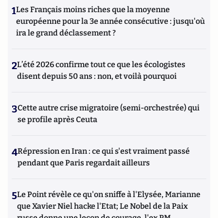
1
Les Français moins riches que la moyenne
européenne pour la 3e année consécutive : jusqu'où
ira le grand déclassement ?
2
L’été 2026 confirme tout ce que les écologistes
disent depuis 50 ans : non, et voilà pourquoi
3
Cette autre crise migratoire (semi-orchestrée) qui
se profile après Ceuta
4
Répression en Iran : ce qui s'est vraiment passé
pendant que Paris regardait ailleurs
5
Le Point révèle ce qu'on sniffe à l'Elysée, Marianne
que Xavier Niel hacke l'Etat; Le Nobel de la Paix
russe donne une leçon de courage, l'ex PM