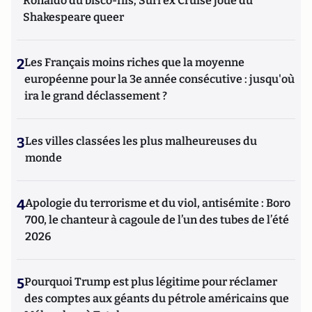
Ronaldo du bisco-fils; Suri ex Cruise joue du
Shakespeare queer
2
Les Français moins riches que la moyenne
européenne pour la 3e année consécutive : jusqu'où
ira le grand déclassement ?
3
Les villes classées les plus malheureuses du
monde
4
Apologie du terrorisme et du viol, antisémite : Boro
700, le chanteur à cagoule de l’un des tubes de l’été
2026
5
Pourquoi Trump est plus légitime pour réclamer
des comptes aux géants du pétrole américains que