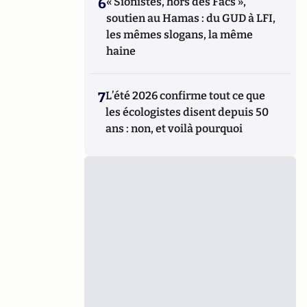
6
« Sionistes, hors des Facs »,
soutien au Hamas : du GUD à LFI,
les mêmes slogans, la même
haine
7
L’été 2026 confirme tout ce que
les écologistes disent depuis 50
ans : non, et voilà pourquoi