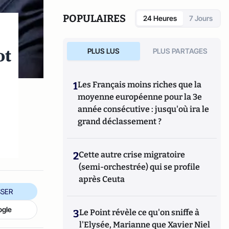
POPULAIRES
24 Heures
7 Jours
ot
PLUS LUS
PLUS PARTAGES
1
Les Français moins riches que la
moyenne européenne pour la 3e
année consécutive : jusqu'où ira le
grand déclassement ?
2
Cette autre crise migratoire
(semi-orchestrée) qui se profile
après Ceuta
SER
ogle
3
Le Point révèle ce qu'on sniffe à
l'Elysée, Marianne que Xavier Niel