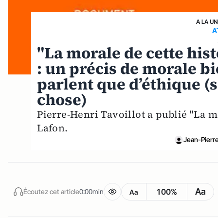
A LA UN
A
"La morale de cette hist
: un précis de morale b
parlent que d’éthique (
chose)
Pierre-Henri Tavoillot a publié "La m
Lafon.
Jean-Pierr
Aa
100%
Écoutez cet article
0:00min
Aa