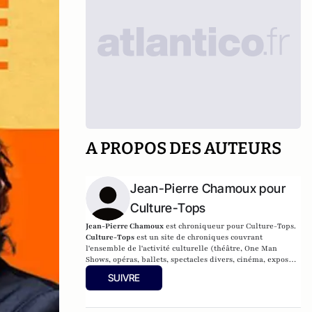
A PROPOS DES AUTEURS
Jean-Pierre Chamoux pour
Culture-Tops
Jean-Pierre Chamoux
est chroniqueur pour Culture-Tops.
Culture-Tops
est un site de chroniques couvrant
l'ensemble de l'activité culturelle (théâtre, One Man
Shows, opéras, ballets, spectacles divers, cinéma, expos,
livres, etc.). Culture-Tops a été créé en novembre 2013 par
SUIVRE
Jacques Paugam , journaliste et écrivain, et son fils,
Gabriel Lecarpentier-Paugam, 23 ans, en Master d'école de
commerce, et grand amateur de One Man Shows.