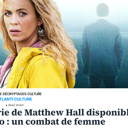
E
›
DÉCRYPTAGES
›
CULTURE
TLANTI CULTURE
4 mai 2020
rie de Matthew Hall disponib
o : un combat de femme