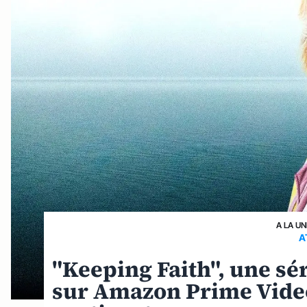
A LA UN
A
"Keeping Faith", une sé
sur Amazon Prime Vide