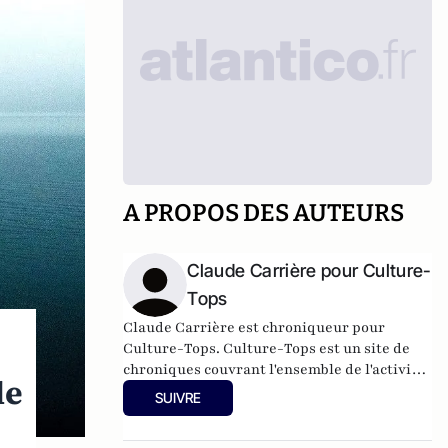
A PROPOS DES AUTEURS
Claude Carrière pour Culture-
Tops
Claude Carrière est chroniqueur pour
Culture-Tops. Culture-Tops est un site de
chroniques couvrant l'ensemble de l'activité
le
culturelle (théâtre, One Man Shows, opéras,
SUIVRE
ballets, spectacles divers, cinéma, expos,
livres, etc.).