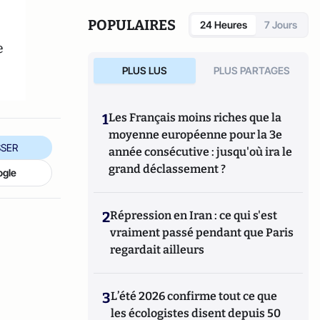
POPULAIRES
24 Heures
7 Jours
e
PLUS LUS
PLUS PARTAGES
1
Les Français moins riches que la
moyenne européenne pour la 3e
SER
année consécutive : jusqu'où ira le
grand déclassement ?
ogle
2
Répression en Iran : ce qui s'est
vraiment passé pendant que Paris
regardait ailleurs
3
L’été 2026 confirme tout ce que
les écologistes disent depuis 50