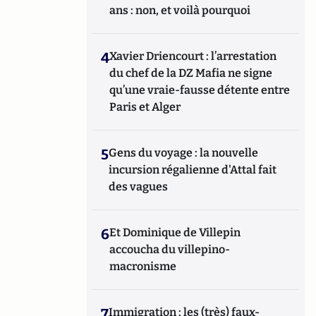
ans : non, et voilà pourquoi
4
Xavier Driencourt : l’arrestation
du chef de la DZ Mafia ne signe
qu’une vraie-fausse détente entre
Paris et Alger
5
Gens du voyage : la nouvelle
incursion régalienne d'Attal fait
des vagues
6
Et Dominique de Villepin
accoucha du villepino-
macronisme
7
Immigration : les (très) faux-