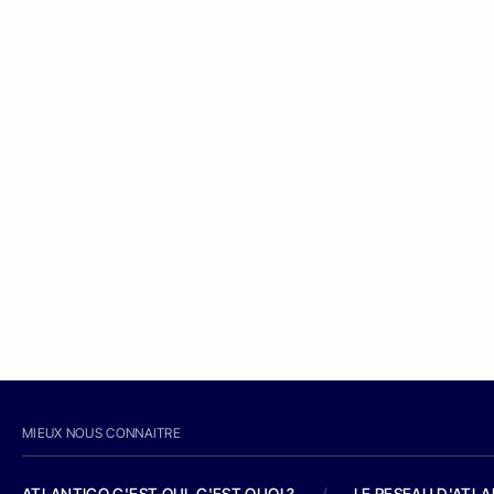
MIEUX NOUS CONNAITRE
ATLANTICO C'EST QUI, C'EST QUOI ?
/
LE RESEAU D'ATL