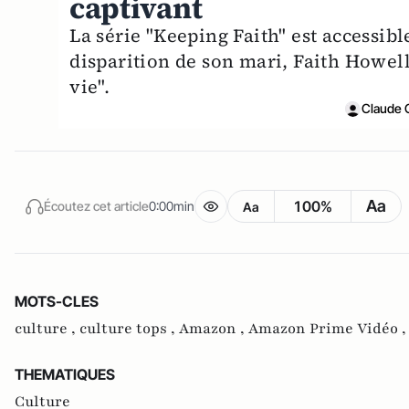
captivant
La série "Keeping Faith" est accessib
disparition de son mari, Faith Howel
vie".
Claude 
Aa
100%
Écoutez cet article
0:00min
Aa
MOTS-CLES
culture ,
culture tops ,
Amazon ,
Amazon Prime Vidéo 
THEMATIQUES
Culture