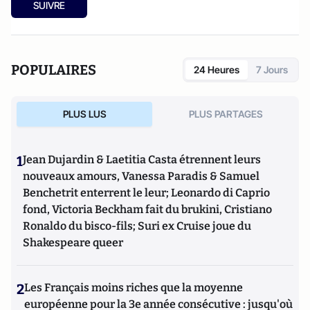
SUIVRE
POPULAIRES
24 Heures
7 Jours
PLUS LUS
PLUS PARTAGES
1
Jean Dujardin & Laetitia Casta étrennent leurs
nouveaux amours, Vanessa Paradis & Samuel
Benchetrit enterrent le leur; Leonardo di Caprio
fond, Victoria Beckham fait du brukini, Cristiano
Ronaldo du bisco-fils; Suri ex Cruise joue du
Shakespeare queer
2
Les Français moins riches que la moyenne
européenne pour la 3e année consécutive : jusqu'où