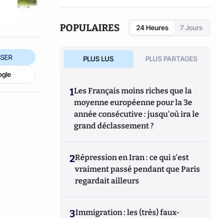
POPULAIRES
24 Heures
7 Jours
SER
PLUS LUS
PLUS PARTAGES
ogle
1
Les Français moins riches que la
moyenne européenne pour la 3e
année consécutive : jusqu'où ira le
grand déclassement ?
2
Répression en Iran : ce qui s'est
vraiment passé pendant que Paris
regardait ailleurs
3
Immigration : les (très) faux-