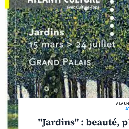
A LA UN
A
"Jardins" : beauté, pl