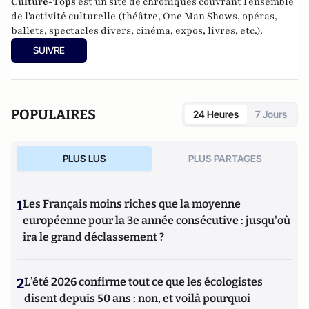
Culture-Tops
est un site de chroniques couvrant l'ensemble
de l'activité culturelle (théâtre, One Man Shows, opéras,
ballets, spectacles divers, cinéma, expos, livres, etc.).
SUIVRE
POPULAIRES
24 Heures
7 Jours
PLUS LUS
PLUS PARTAGES
1
Les Français moins riches que la moyenne
européenne pour la 3e année consécutive : jusqu'où
ira le grand déclassement ?
2
L’été 2026 confirme tout ce que les écologistes
disent depuis 50 ans : non, et voilà pourquoi