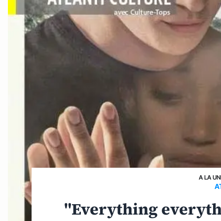
A LA UN
A
"Everything everyth