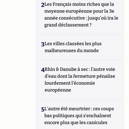
2
Les Français moins riches que la
moyenne européenne pour la 3e
année consécutive : jusqu'où ira le
grand déclassement ?
3
Les villes classées les plus
malheureuses du monde
4
Rhin & Danube à sec : l’autre voie
d’eau dont la fermeture pénalise
lourdement l’économie
européenne
5
L'autre été meurtrier : ces coups
bas politiques qui s'enchaînent
encore plus que les canicules