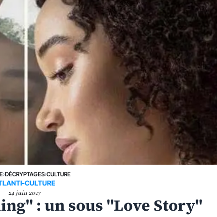
E
›
DÉCRYPTAGES
›
CULTURE
TLANTI-CULTURE
24 juin 2017
ing" : un sous "Love Story"