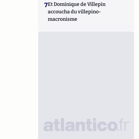
7
Et Dominique de Villepin
accoucha du villepino-
macronisme