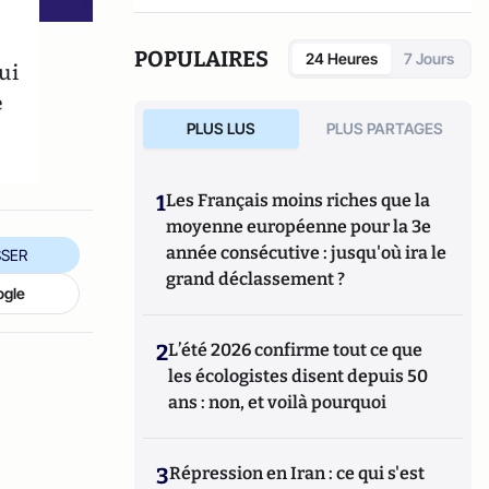
POPULAIRES
24 Heures
7 Jours
ui
e
PLUS LUS
PLUS PARTAGES
1
Les Français moins riches que la
moyenne européenne pour la 3e
année consécutive : jusqu'où ira le
SER
grand déclassement ?
ogle
2
L’été 2026 confirme tout ce que
les écologistes disent depuis 50
ans : non, et voilà pourquoi
3
Répression en Iran : ce qui s'est