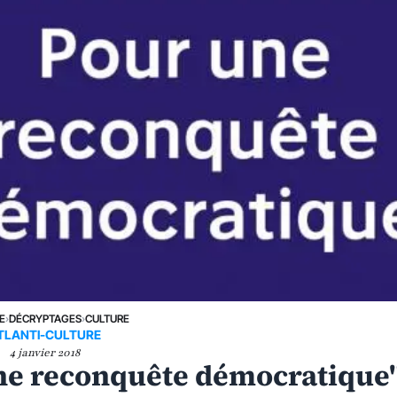
E
›
DÉCRYPTAGES
›
CULTURE
TLANTI-CULTURE
4 janvier 2018
une reconquête démocratique"