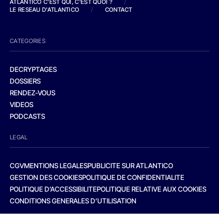
ATLANTICO C'EST QUI, C'EST QUOI ?
/
LE RESEAU D'ATLANTICO
/
CONTACT
CATEGORIES
DECRYPTAGES
DOSSIERS
RENDEZ-VOUS
VIDEOS
PODCASTS
LEGAL
CGV
MENTIONS LEGALES
PUBLICITE SUR ATLANTICO
GESTION DES COOKIES
POLITIQUE DE CONFIDENTIALITE
POLITIQUE D’ACCESSIBILITE
POLITIQUE RELATIVE AUX COOKIES
CONDITIONS GENERALES D’UTILISATION