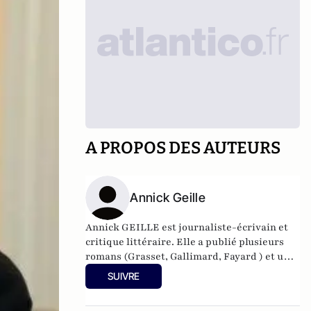
A PROPOS DES AUTEURS
Annick Geille
Annick GEILLE est journaliste-écrivain et
critique littéraire. Elle a publié plusieurs
romans (Grasset, Gallimard, Fayard ) et un
essai : « Le nouvel Homme » (Lattès) Elle a
SUIVRE
obtenu entre autres le prix du Premier
Roman, le prix Alfred Née de l’académie