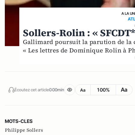
A LA UN
ATL
​Sollers-Rolin : « SFCDT*
Gallimard poursuit la parution de la 
« Les lettres de Dominique Rolin à Ph
Aa
100%
Écoutez cet article
0:00min
Aa
MOTS-CLES
Philippe Sollers