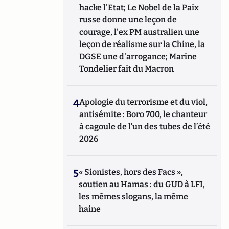
hacke l'Etat; Le Nobel de la Paix
littérature et à ceux qui la font : « Atlantico-
russe donne une leçon de
Litterati ».
courage, l'ex PM australien une
leçon de réalisme sur la Chine, la
DGSE une d'arrogance; Marine
Tondelier fait du Macron
4
Apologie du terrorisme et du viol,
antisémite : Boro 700, le chanteur
à cagoule de l’un des tubes de l’été
2026
5
« Sionistes, hors des Facs »,
soutien au Hamas : du GUD à LFI,
les mêmes slogans, la même
haine