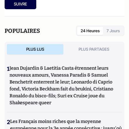
SUIVRE
POPULAIRES
24 Heures
7 Jours
PLUS LUS
PLUS PARTAGES
1
Jean Dujardin & Laetitia Casta étrennent leurs
nouveaux amours, Vanessa Paradis & Samuel
Benchetrit enterrent le leur; Leonardo di Caprio
fond, Victoria Beckham fait du brukini, Cristiano
Ronaldo du bisco-fils; Suri ex Cruise joue du
Shakespeare queer
2
Les Français moins riches que la moyenne
européenne pour la 3e année consécutive : jusqu'où