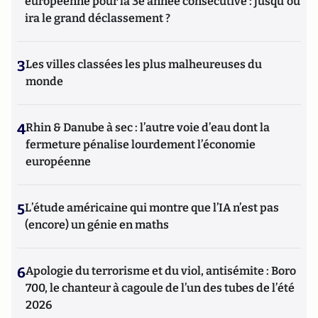
européenne pour la 3e année consécutive : jusqu'où
ira le grand déclassement ?
3
Les villes classées les plus malheureuses du
monde
4
Rhin & Danube à sec : l’autre voie d’eau dont la
fermeture pénalise lourdement l’économie
européenne
5
L’étude américaine qui montre que l’IA n’est pas
(encore) un génie en maths
6
Apologie du terrorisme et du viol, antisémite : Boro
700, le chanteur à cagoule de l’un des tubes de l’été
2026