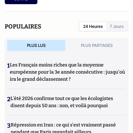
POPULAIRES
24 Heures
7 Jours
PLUS LUS
PLUS PARTAGES
1
Les Français moins riches que la moyenne
européenne pour la 3e année consécutive : jusqu'où
ira le grand déclassement ?
2
L’été 2026 confirme tout ce que les écologistes
disent depuis 50 ans : non, et voilà pourquoi
3
Répression en Iran : ce qui s'est vraiment passé
pendant que Paris regardait ailleurs