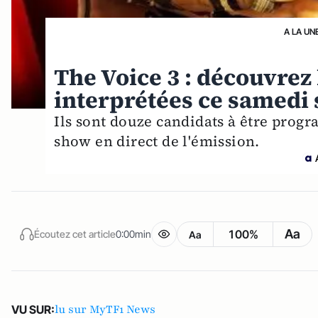
A LA UN
The Voice 3 : découvrez
interprétées ce samedi 
Ils sont douze candidats à être prog
show en direct de l'émission.
Aa
100%
Écoutez cet article
0:00min
Aa
lu sur MyTF1 News
VU SUR: