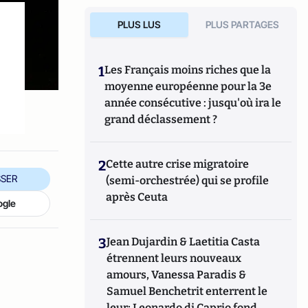
PLUS LUS
PLUS PARTAGES
1
Les Français moins riches que la
moyenne européenne pour la 3e
année consécutive : jusqu'où ira le
grand déclassement ?
2
Cette autre crise migratoire
SER
(semi-orchestrée) qui se profile
après Ceuta
ogle
3
Jean Dujardin & Laetitia Casta
étrennent leurs nouveaux
amours, Vanessa Paradis &
Samuel Benchetrit enterrent le
leur; Leonardo di Caprio fond,