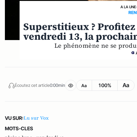
A LA UNE
REN
Superstitieux ? Profitez
vendredi 13, la prochai
Le phénomène ne se produi
Aa
100%
Écoutez cet article
0:00min
Aa
Lu sur Vox
VU SUR:
MOTS-CLES