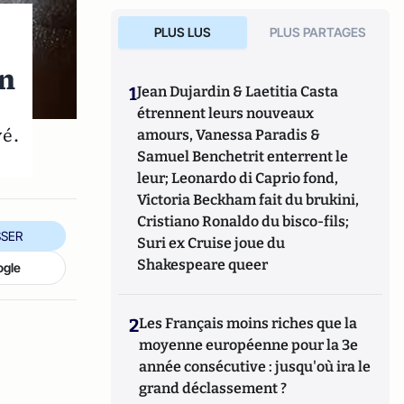
PLUS LUS
PLUS PARTAGES
en
1
Jean Dujardin & Laetitia Casta
étrennent leurs nouveaux
vé.
amours, Vanessa Paradis &
Samuel Benchetrit enterrent le
leur; Leonardo di Caprio fond,
Victoria Beckham fait du brukini,
Cristiano Ronaldo du bisco-fils;
SER
Suri ex Cruise joue du
Shakespeare queer
ogle
2
Les Français moins riches que la
moyenne européenne pour la 3e
année consécutive : jusqu'où ira le
grand déclassement ?