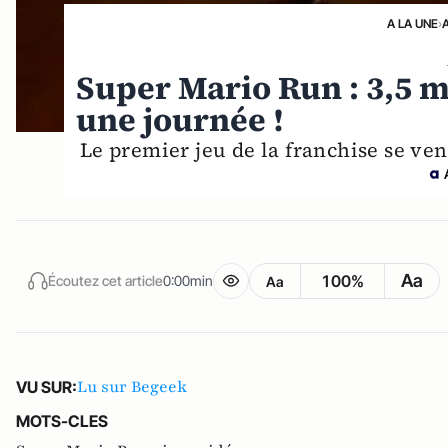
A LA UNE
›
Super Mario Run : 3,5 m
une journée !
Le premier jeu de la franchise se ve
Aa
100%
Écoutez cet article
0:00min
Aa
Lu sur Begeek
VU SUR:
MOTS-CLES