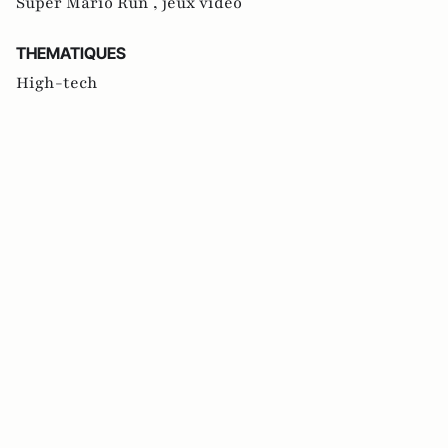
Super Mario Run ,
jeux vidéo
THEMATIQUES
High-tech