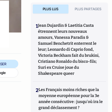
PLUS LUS
PLUS PARTAGES
1
Jean Dujardin & Laetitia Casta
étrennent leurs nouveaux
amours, Vanessa Paradis &
Samuel Benchetrit enterrent le
leur; Leonardo di Caprio fond,
Victoria Beckham fait du brukini,
Cristiano Ronaldo du bisco-fils;
SER
Suri ex Cruise joue du
ogle
Shakespeare queer
2
Les Français moins riches que la
moyenne européenne pour la 3e
année consécutive : jusqu'où ira le
grand déclassement ?