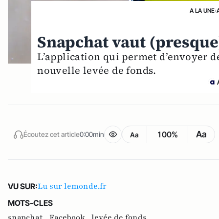
A LA UNE
›
Snapchat vaut (presque)
L’application qui permet d’envoyer d
nouvelle levée de fonds.
Aa
100%
Écoutez cet article
0:00min
Aa
Lu sur lemonde.fr
VU SUR:
MOTS-CLES
snapchat ,
Facebook ,
levée de fonds