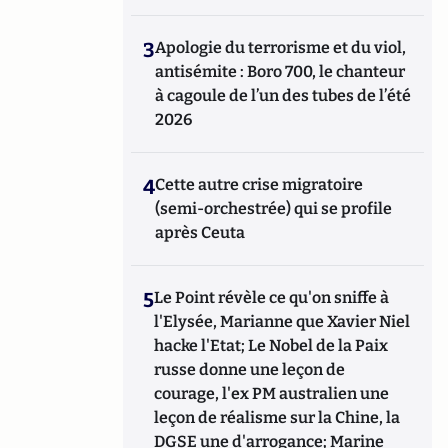
3
Apologie du terrorisme et du viol,
antisémite : Boro 700, le chanteur
à cagoule de l’un des tubes de l’été
2026
4
Cette autre crise migratoire
(semi-orchestrée) qui se profile
après Ceuta
5
Le Point révèle ce qu'on sniffe à
l'Elysée, Marianne que Xavier Niel
hacke l'Etat; Le Nobel de la Paix
russe donne une leçon de
courage, l'ex PM australien une
leçon de réalisme sur la Chine, la
DGSE une d'arrogance; Marine