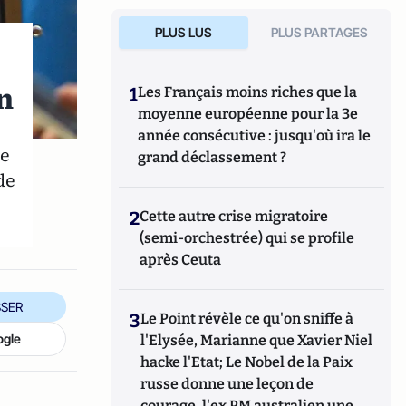
PLUS LUS
PLUS PARTAGES
n
1
Les Français moins riches que la
moyenne européenne pour la 3e
année consécutive : jusqu'où ira le
de
grand déclassement ?
de
2
Cette autre crise migratoire
(semi-orchestrée) qui se profile
après Ceuta
SER
3
Le Point révèle ce qu'on sniffe à
ogle
l'Elysée, Marianne que Xavier Niel
hacke l'Etat; Le Nobel de la Paix
russe donne une leçon de
courage, l'ex PM australien une