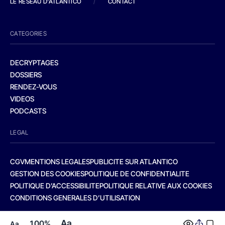
LE RESEAU D'ATLANTICO
/
CONTACT
CATEGORIES
DECRYPTAGES
DOSSIERS
RENDEZ-VOUS
VIDEOS
PODCASTS
LEGAL
CGV
MENTIONS LEGALES
PUBLICITE SUR ATLANTICO
GESTION DES COOKIES
POLITIQUE DE CONFIDENTIALITE
POLITIQUE D’ACCESSIBILITE
POLITIQUE RELATIVE AUX COOKIES
CONDITIONS GENERALES D’UTILISATION
Aa
100%
Aa