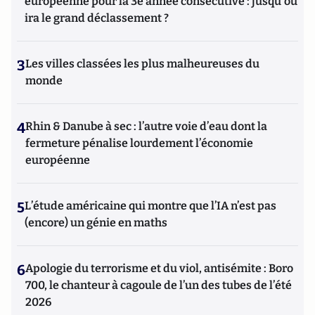
européenne pour la 3e année consécutive : jusqu'où
ira le grand déclassement ?
3
Les villes classées les plus malheureuses du
monde
4
Rhin & Danube à sec : l’autre voie d’eau dont la
fermeture pénalise lourdement l’économie
européenne
5
L’étude américaine qui montre que l’IA n’est pas
(encore) un génie en maths
6
Apologie du terrorisme et du viol, antisémite : Boro
700, le chanteur à cagoule de l’un des tubes de l’été
2026