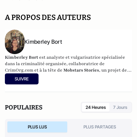
A PROPOS DES AUTEURS
Kimberley Bort
Kimberley Bort
est analyste et vulgarisatrice spécialisée
dans la criminalité organisée, collaboratrice de
CrimOrg.com et à la tête de
Mobstars Stories
, un projet de
contenus sur les réseaux sociaux qui explore les
SUIVRE
dynamiques du crime organisé et ses représentations.
POPULAIRES
24 Heures
7 Jours
PLUS LUS
PLUS PARTAGES