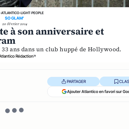
›
ATLANTICO-LIGHT
›
PEOPLE
SO GLAM'
20 février 2014
tte à son anniversaire et
gram
s 33 ans dans un club huppé de Hollywood.
Atlantico Rédaction
PARTAGER
CLAS
Ajouter Atlantico en favori sur Go
n