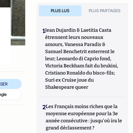
PLUS LUS
PLUS PARTAGES
1
Jean Dujardin & Laetitia Casta
étrennent leurs nouveaux
amours, Vanessa Paradis &
Samuel Benchetrit enterrent le
leur; Leonardo di Caprio fond,
Victoria Beckham fait du brukini,
Cristiano Ronaldo du bisco-fils;
Suri ex Cruise joue du
SER
Shakespeare queer
ogle
2
Les Français moins riches que la
moyenne européenne pour la 3e
année consécutive : jusqu'où ira le
grand déclassement ?