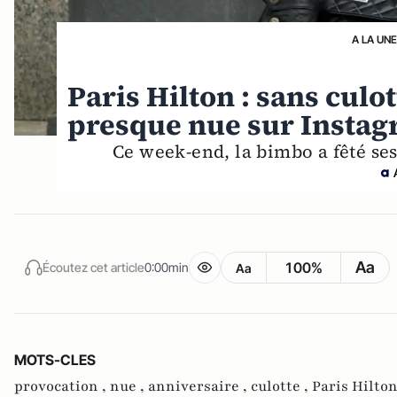
A LA UNE
Paris Hilton : sans culo
presque nue sur Insta
Ce week-end, la bimbo a fêté se
Aa
100%
Écoutez cet article
0:00min
Aa
MOTS-CLES
provocation ,
nue ,
anniversaire ,
culotte ,
Paris Hilto