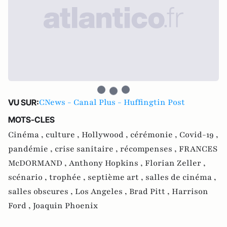
CNews - Canal Plus - Huffingtin Post
VU SUR:
MOTS-CLES
Cinéma ,
culture ,
Hollywood ,
cérémonie ,
Covid-19 ,
pandémie ,
crise sanitaire ,
récompenses ,
FRANCES
McDORMAND ,
Anthony Hopkins ,
Florian Zeller ,
scénario ,
trophée ,
septième art ,
salles de cinéma ,
salles obscures ,
Los Angeles ,
Brad Pitt ,
Harrison
Ford ,
Joaquin Phoenix